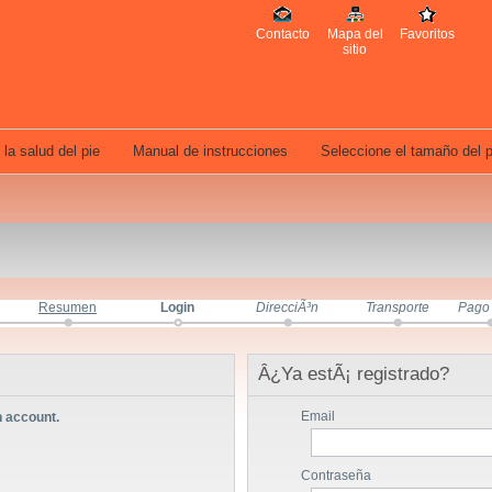
Contacto
Mapa del
Favoritos
sitio
la salud del pie
Manual de instrucciones
Seleccione el tamaño del p
Resumen
Login
DirecciÃ³n
Transporte
Pago
Â¿Ya estÃ¡ registrado?
Email
n account.
Contraseña