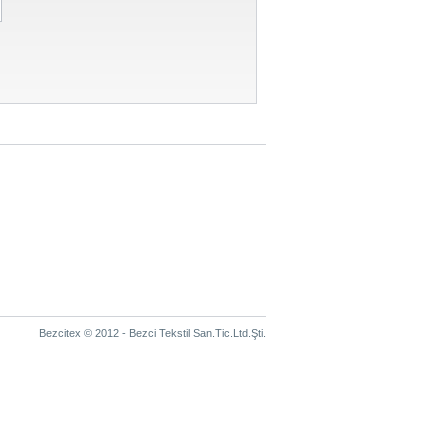
Bezcitex © 2012 - Bezci Tekstil San.Tic.Ltd.Şti.