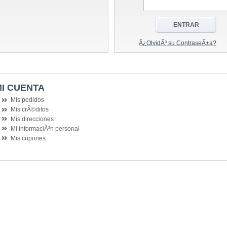
Â¿OlvidÃ³ su ContraseÃ±a?
I CUENTA
Mis pedidos
Mis crÃ©ditos
Mis direcciones
Mi informaciÃ³n personal
Mis cupones