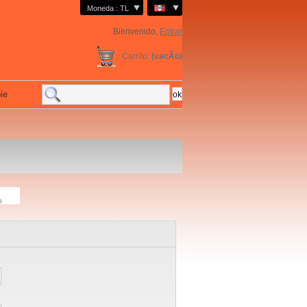
Moneda : TL
Bienvenido,
Entrar
Carrito:
(vacÃ­o)
ie