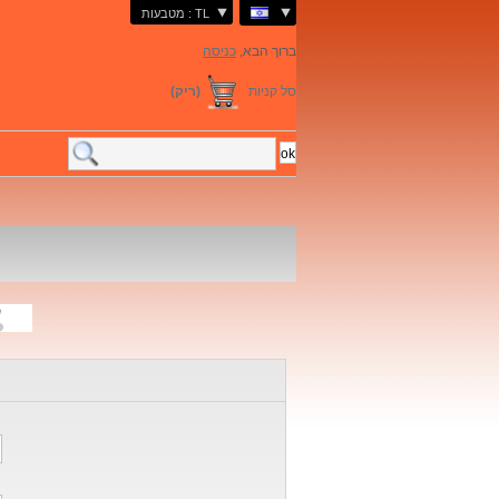
מטבעות : TL
ברוך הבא,
כניסה
סל קניות
(ריק)
ת