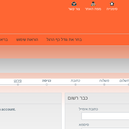
סימנייה
מפת האתר
צור קשר
בחר את גודל כף הרגל
הוראות שימוש
בריאו
שלום
משלוח
כתובת
כניסה
פירוט
כבר רשום
כתובת אימייל
n account.
סיסמא