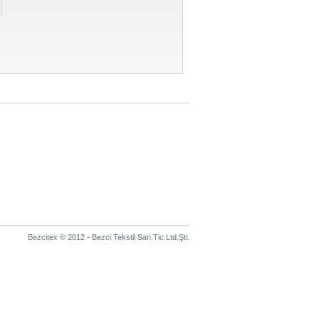
Bezcitex © 2012 - Bezci Tekstil San.Tic.Ltd.Şti.