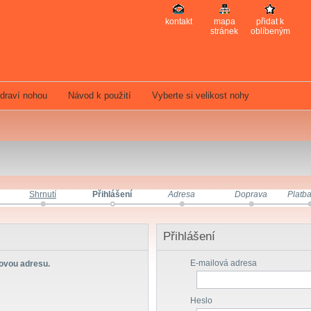
kontakt
mapa
přidat k
stránek
oblíbeným
draví nohou
Návod k použití
Vyberte si velikost nohy
Shrnutí
Přihlášení
Adresa
Doprava
Platb
Přihlášení
E-mailová adresa
lovou adresu.
Heslo