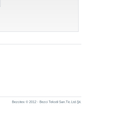
Bezcitex © 2012 - Bezci Tekstil San.Tic.Ltd.Şti.