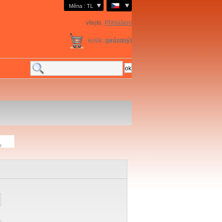
Měna : TL
vítejte,
Přihlášení
košík:
(prázdný)
a